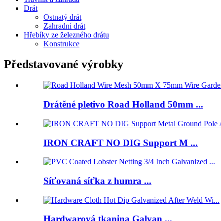
Drát
Ostnatý drát
Zahradní drát
Hřebíky ze železného drátu
Konstrukce
Představované výrobky
Drátěné pletivo Road Holland 50mm ...
IRON CRAFT NO DIG Support M ...
Síťovaná síťka z humra ...
Hardwarová tkanina Galvan ...