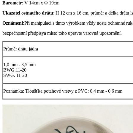
Barometr
: V 14cm x Φ 19cm
Ukazatel ostnatého drátu
: H 12 cm x 16 cm, průměr a délka drátu l
Oznámení:
Při manipulaci s tímto výrobkem vždy noste ochranné ru
bezpečnostní předpisya místo toho upravte varovná upozornění.
Průměr drátu jádra
1,0 mm - 3,5 mm
BWG.11-20
SWG. 11-20
Poznámka: Tloušťka potahové vrstvy z PVC: 0,4 mm - 0,6 mm