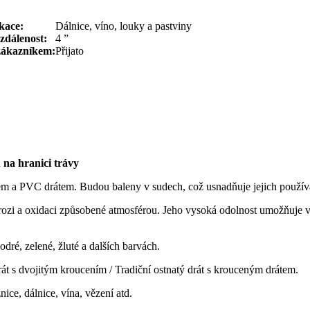
kace:
Dálnice, víno, louky a pastviny
zdálenost:
4 ”
zákazníkem:
Přijato
 na hranici trávy
em a PVC drátem. Budou baleny v sudech, což usnadňuje jejich použív
ozi a oxidaci způsobené atmosférou. Jeho vysoká odolnost umožňuje vě
ré, zelené, žluté a dalších barvách.
t s dvojitým kroucením / Tradiční ostnatý drát s krouceným drátem.
ice, dálnice, vína, vězení atd.