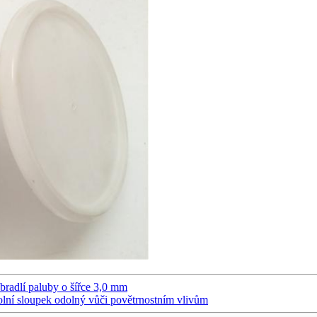
bradlí paluby o šířce 3,0 mm
olní sloupek odolný vůči povětrnostním vlivům