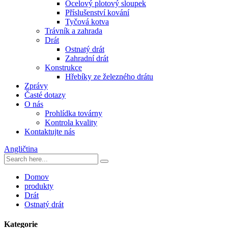
Ocelový plotový sloupek
Příslušenství kování
Tyčová kotva
Trávník a zahrada
Drát
Ostnatý drát
Zahradní drát
Konstrukce
Hřebíky ze železného drátu
Zprávy
Časté dotazy
O nás
Prohlídka továrny
Kontrola kvality
Kontaktujte nás
Angličtina
Domov
produkty
Drát
Ostnatý drát
Kategorie