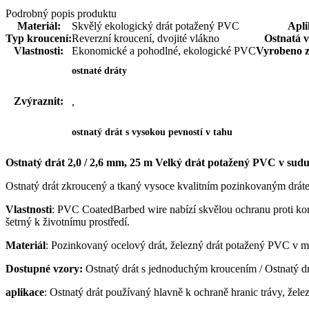
Podrobný popis produktu
Materiál:
Skvělý ekologický drát potažený PVC
Apli
Typ kroucení:
Reverzní kroucení, dvojité vlákno
Ostnatá v
Vlastnosti:
Ekonomické a pohodlné, ekologické PVC
Vyrobeno 
ostnaté dráty
Zvýraznit:
,
ostnatý drát s vysokou pevností v tahu
Ostnatý drát 2,0 / 2,6 mm, 25 m Velký drát potažený PVC v sudu
Ostnatý drát zkroucený a tkaný vysoce kvalitním pozinkovaným drát
Vlastnosti
: PVC CoatedBarbed wire nabízí skvělou ochranu proti kor
šetrný k životnímu prostředí.
Materiál
: Pozinkovaný ocelový drát, železný drát potažený PVC v mod
Dostupné vzory:
Ostnatý drát s jednoduchým kroucením / Ostnatý drá
aplikace
: Ostnatý drát používaný hlavně k ochraně hranic trávy, železn