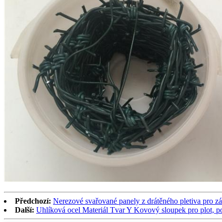
Předchozí:
Nerezové svařované panely z drátěného pletiva pro zá
Další:
Uhlíková ocel Materiál Tvar Y Kovový sloupek pro plot, p