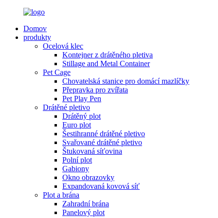
Domov
produkty
Ocelová klec
Kontejner z drátěného pletiva
Stillage and Metal Container
Pet Cage
Chovatelská stanice pro domácí mazlíčky
Přepravka pro zvířata
Pet Play Pen
Drátěné pletivo
Drátěný plot
Euro plot
Šestihranné drátěné pletivo
Svařované drátěné pletivo
Štukovaná síťovina
Polní plot
Gabiony
Okno obrazovky
Expandovaná kovová síť
Plot a brána
Zahradní brána
Panelový plot