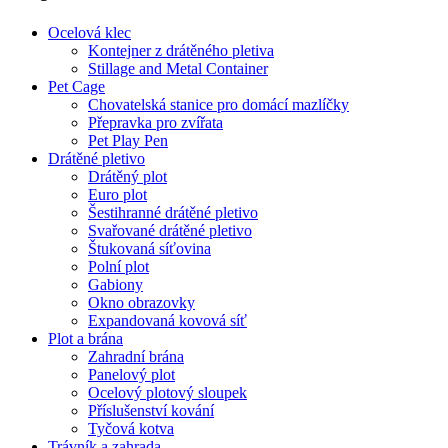
Ocelová klec
Kontejner z drátěného pletiva
Stillage and Metal Container
Pet Cage
Chovatelská stanice pro domácí mazlíčky
Přepravka pro zvířata
Pet Play Pen
Drátěné pletivo
Drátěný plot
Euro plot
Šestihranné drátěné pletivo
Svařované drátěné pletivo
Štukovaná síťovina
Polní plot
Gabiony
Okno obrazovky
Expandovaná kovová síť
Plot a brána
Zahradní brána
Panelový plot
Ocelový plotový sloupek
Příslušenství kování
Tyčová kotva
Trávník a zahrada