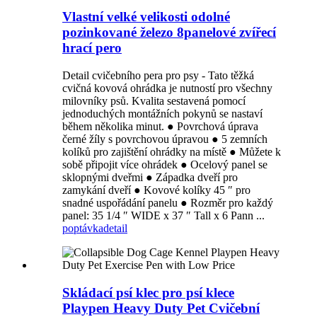
Vlastní velké velikosti odolné
pozinkované železo 8panelové zvířecí
hrací pero
Detail cvičebního pera pro psy - Tato těžká
cvičná kovová ohrádka je nutností pro všechny
milovníky psů. Kvalita sestavená pomocí
jednoduchých montážních pokynů se nastaví
během několika minut. ● Povrchová úprava
černé žíly s povrchovou úpravou ● 5 zemních
kolíků pro zajištění ohrádky na místě ● Můžete k
sobě připojit více ohrádek ● Ocelový panel se
sklopnými dveřmi ● Západka dveří pro
zamykání dveří ● Kovové kolíky 45 ″ pro
snadné uspořádání panelu ● Rozměr pro každý
panel: 35 1/4 ″ WIDE x 37 ″ Tall x 6 Pann ...
poptávka
detail
Skládací psí klec pro psí klece
Playpen Heavy Duty Pet Cvičební