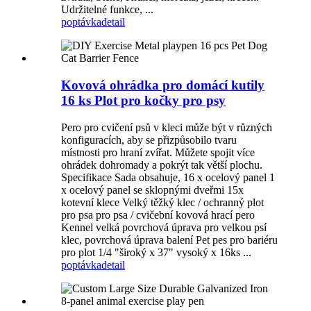
Udržitelné funkce, ...
poptávka
detail
Kovová ohrádka pro domácí kutily
16 ks Plot pro kočky pro psy
Pero pro cvičení psů v kleci může být v různých
konfiguracích, aby se přizpůsobilo tvaru
místnosti pro hraní zvířat. Můžete spojit více
ohrádek dohromady a pokrýt tak větší plochu.
Specifikace Sada obsahuje, 16 x ocelový panel 1
x ocelový panel se sklopnými dveřmi 15x
kotevní klece Velký těžký klec / ochranný plot
pro psa pro psa / cvičební kovová hrací pero
Kennel velká povrchová úprava pro velkou psí
klec, povrchová úprava balení Pet pes pro bariéru
pro plot 1/4 "široký x 37" vysoký x 16ks ...
poptávka
detail