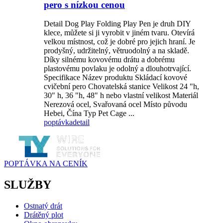
pero s nízkou cenou
Detail Dog Play Folding Play Pen je druh DIY
klece, můžete si ji vyrobit v jiném tvaru. Otevírá
velkou místnost, což je dobré pro jejich hraní. Je
prodyšný, udržitelný, větruodolný a na skladě.
Díky silnému kovovému drátu a dobrému
plastovému povlaku je odolný a dlouhotrvající.
Specifikace Název produktu Skládací kovové
cvičební pero Chovatelská stanice Velikost 24 "h,
30" h, 36 "h, 48" h nebo vlastní velikost Materiál
Nerezová ocel, Svařovaná ocel Místo původu
Hebei, Čína Typ Pet Cage ...
poptávka
detail
POPTÁVKA NA CENÍK
SLUŽBY
Ostnatý drát
Drátěný plot