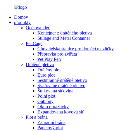
Domov
produkty
Ocelová klec
Kontejner z drátěného pletiva
Stillage and Metal Container
Pet Cage
Chovatelská stanice pro domácí mazlíčky
Přepravka pro zvířata
Pet Play Pen
Drátěné pletivo
Drátěný plot
Euro plot
Šestihranné drátěné pletivo
Svařované drátěné pletivo
Štukovaná síťovina
Polní plot
Gabiony
Okno obrazovky
Expandovaná kovová síť
Plot a brána
Zahradní brána
Panelový plot