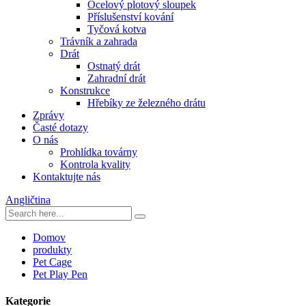
Ocelový plotový sloupek
Příslušenství kování
Tyčová kotva
Trávník a zahrada
Drát
Ostnatý drát
Zahradní drát
Konstrukce
Hřebíky ze železného drátu
Zprávy
Časté dotazy
O nás
Prohlídka továrny
Kontrola kvality
Kontaktujte nás
Angličtina
Domov
produkty
Pet Cage
Pet Play Pen
Kategorie