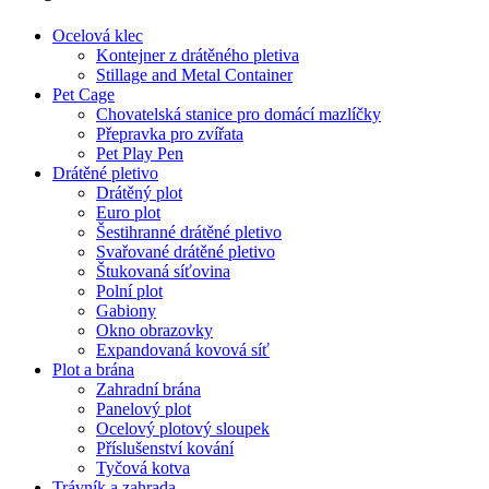
Ocelová klec
Kontejner z drátěného pletiva
Stillage and Metal Container
Pet Cage
Chovatelská stanice pro domácí mazlíčky
Přepravka pro zvířata
Pet Play Pen
Drátěné pletivo
Drátěný plot
Euro plot
Šestihranné drátěné pletivo
Svařované drátěné pletivo
Štukovaná síťovina
Polní plot
Gabiony
Okno obrazovky
Expandovaná kovová síť
Plot a brána
Zahradní brána
Panelový plot
Ocelový plotový sloupek
Příslušenství kování
Tyčová kotva
Trávník a zahrada