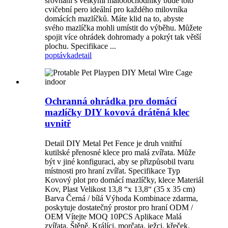
srovnání s velkými maloobchodníky bude toto
cvičební pero ideální pro každého milovníka
domácích mazlíčků. Máte klid na to, abyste
svého mazlíčka mohli umístit do výběhu. Můžete
spojit více ohrádek dohromady a pokrýt tak větší
plochu. Specifikace ...
poptávka
detail
Ochranná ohrádka pro domácí
mazlíčky DIY kovová drátěná klec
uvnitř
Detail DIY Metal Pet Fence je druh vnitřní
kutilské přenosné klece pro malá zvířata. Může
být v jiné konfiguraci, aby se přizpůsobil tvaru
místnosti pro hraní zvířat. Specifikace Typ
Kovový plot pro domácí mazlíčky, klece Materiál
Kov, Plast Velikost 13,8 “x 13,8“ (35 x 35 cm)
Barva Černá / bílá Výhoda Kombinace zdarma,
poskytuje dostatečný prostor pro hraní ODM /
OEM Vítejte MOQ 10PCS Aplikace Malá
zvířata, Štěně, Králíci, morčata, ježci, křeček.