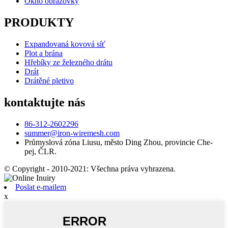
Okno obrazovky
PRODUKTY
Expandovaná kovová síť
Plot a brána
Hřebíky ze železného drátu
Drát
Drátěné pletivo
kontaktujte nás
86-312-2602296
summer@iron-wiremesh.com
Průmyslová zóna Liusu, město Ding Zhou, provincie Che-
pej, ČLR.
© Copyright - 2010-2021: Všechna práva vyhrazena.
Poslat e-mailem
x