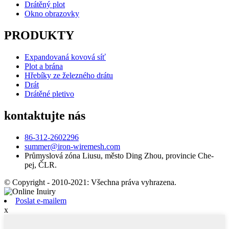
Drátěný plot
Okno obrazovky
PRODUKTY
Expandovaná kovová síť
Plot a brána
Hřebíky ze železného drátu
Drát
Drátěné pletivo
kontaktujte nás
86-312-2602296
summer@iron-wiremesh.com
Průmyslová zóna Liusu, město Ding Zhou, provincie Che-
pej, ČLR.
© Copyright - 2010-2021: Všechna práva vyhrazena.
Poslat e-mailem
x