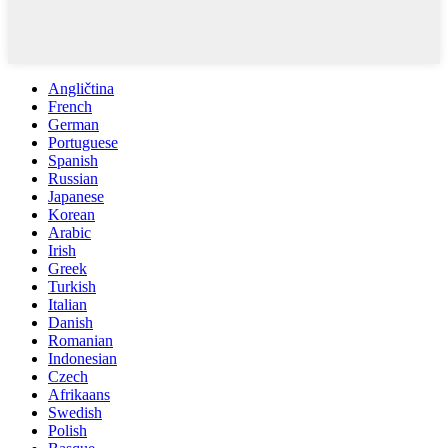
Angličtina
French
German
Portuguese
Spanish
Russian
Japanese
Korean
Arabic
Irish
Greek
Turkish
Italian
Danish
Romanian
Indonesian
Czech
Afrikaans
Swedish
Polish