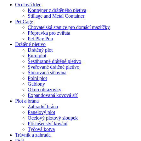
Ocelová klec
Kontejner z drátěného pletiva
Stillage and Metal Container
Pet Cage
Chovatelská stanice pro domácí mazlíčky
Přepravka pro zvířata
Pet Play Pen
Drátěné pletivo
Drátěný plot
Euro plot
Šestihranné drátěné pletivo
Svařované drátěné pletivo
Štukovaná síťovina
Polní plot
Gabiony
Okno obrazovky
Expandovaná kovová síť
Plot a brána
Zahradní brána
Panelový plot
Ocelový plotový sloupek
Příslušenství kování
Tyčová kotva
Trávník a zahrada
Drát