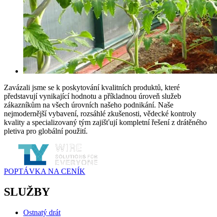
Zavázali jsme se k poskytování kvalitních produktů, které
představují vynikající hodnotu a příkladnou úroveň služeb
zákazníkům na všech úrovních našeho podnikání. Naše
nejmodernější vybavení, rozsáhlé zkušenosti, vědecké kontroly
kvality a specializovaný tým zajišťují kompletní řešení z drátěného
pletiva pro globální použití.
POPTÁVKA NA CENÍK
SLUŽBY
Ostnatý drát