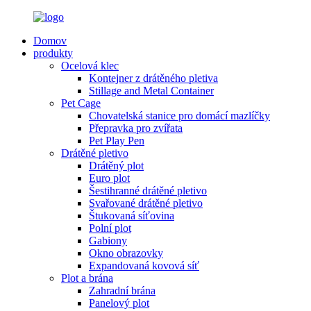
Domov
produkty
Ocelová klec
Kontejner z drátěného pletiva
Stillage and Metal Container
Pet Cage
Chovatelská stanice pro domácí mazlíčky
Přepravka pro zvířata
Pet Play Pen
Drátěné pletivo
Drátěný plot
Euro plot
Šestihranné drátěné pletivo
Svařované drátěné pletivo
Štukovaná síťovina
Polní plot
Gabiony
Okno obrazovky
Expandovaná kovová síť
Plot a brána
Zahradní brána
Panelový plot