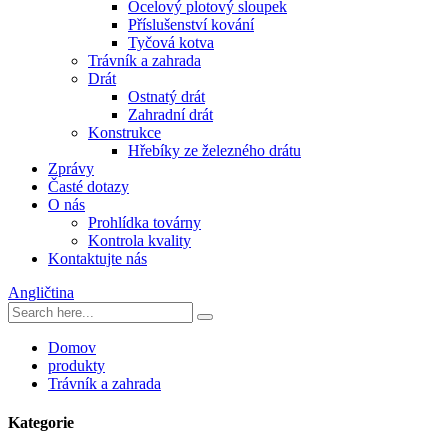
Ocelový plotový sloupek
Příslušenství kování
Tyčová kotva
Trávník a zahrada
Drát
Ostnatý drát
Zahradní drát
Konstrukce
Hřebíky ze železného drátu
Zprávy
Časté dotazy
O nás
Prohlídka továrny
Kontrola kvality
Kontaktujte nás
Angličtina
Domov
produkty
Trávník a zahrada
Kategorie