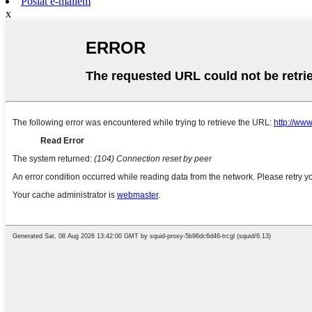
Poslat e-mailem
x