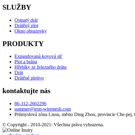
SLUŽBY
Ostnatý drát
Drátěný plot
Okno obrazovky
PRODUKTY
Expandovaná kovová síť
Plot a brána
Hřebíky ze železného drátu
Drát
Drátěné pletivo
kontaktujte nás
86-312-2602296
summer@iron-wiremesh.com
Průmyslová zóna Liusu, město Ding Zhou, provincie Che-pej,
© Copyright - 2010-2021: Všechna práva vyhrazena.