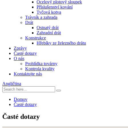
Ocelový plotový sloupek
Příslušenství kování
Tyčová kotva
Trávník a zahrada
Drát
Ostnatý drát
Zahradní drát
Konstrukce
Hřebíky ze železného drátu
Zprávy
Časté dotazy
O nás
Prohlídka továrny
Kontrola kvality
Kontaktujte nás
Angličtina
Domov
Časté dotazy
Časté dotazy