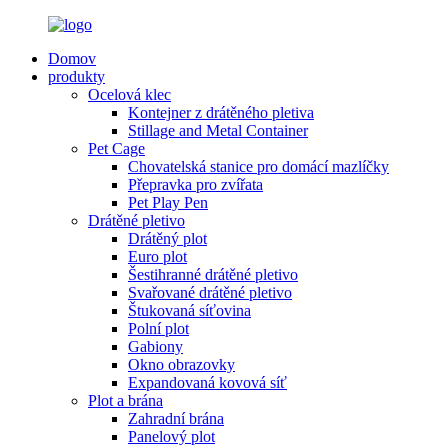
Domov
produkty
Ocelová klec
Kontejner z drátěného pletiva
Stillage and Metal Container
Pet Cage
Chovatelská stanice pro domácí mazlíčky
Přepravka pro zvířata
Pet Play Pen
Drátěné pletivo
Drátěný plot
Euro plot
Šestihranné drátěné pletivo
Svařované drátěné pletivo
Štukovaná síťovina
Polní plot
Gabiony
Okno obrazovky
Expandovaná kovová síť
Plot a brána
Zahradní brána
Panelový plot