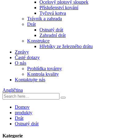
Ocelový plotový sloupek
Příslušenství kování
Tyčová kotva
Trávník a zahrada
Drát
Ostnatý drát
Zahradní drát
Konstrukce
Hřebíky ze železného drátu
Zprávy
Časté dotazy
O nás
Prohlídka továrny
Kontrola kvality
Kontaktujte nás
Angličtina
Domov
produkty
Drát
Ostnatý drát
Kategorie