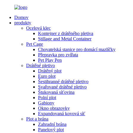
Domov
produkty
Ocelová klec
Kontejner z drátěného pletiva
Stillage and Metal Container
Pet Cage
Chovatelská stanice pro domácí mazlíčky
Přepravka pro zvířata
Pet Play Pen
Drátěné pletivo
Drátěný plot
Euro plot
Šestihranné drátěné pletivo
Svařované drátěné pletivo
Štukovaná síťovina
Polní plot
Gabiony
Okno obrazovky
Expandovaná kovová síť
Plot a brána
Zahradní brána
Panelový plot