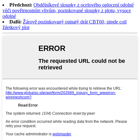
Předchozí:
Obdélníkové sloupky z ocelového oplocení odolné
vůči povětrnostním vlivům, pozinkované sloupky z plotu, vysoce
odolné
Další:
Žárově pozinkovaný ostnatý drát CBT60, single coil
žiletkový plot