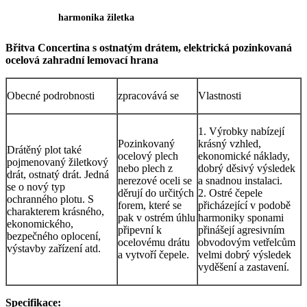
harmonika žiletka
Břitva Concertina s ostnatým drátem, elektrická pozinkovaná
ocelová zahradní lemovací hrana
Obecné podrobnosti
zpracovává se
Vlastnosti
1. Výrobky nabízejí
Pozinkovaný
krásný vzhled,
Drátěný plot také
ocelový plech
ekonomické náklady,
pojmenovaný žiletkový
nebo plech z
dobrý děsivý výsledek
drát, ostnatý drát. Jedná
nerezové oceli se
a snadnou instalaci.
se o nový typ
děrují do určitých
2. Ostré čepele
ochranného plotu. S
forem, které se
přicházející v podobě
charakterem krásného, ​​
pak v ostrém úhlu
harmoniky sponami
ekonomického,
připevní k
přinášejí agresivním
bezpečného oplocení,
ocelovému drátu
obvodovým vetřelcům
výstavby zařízení atd.
a vytvoří čepele.
velmi dobrý výsledek
vyděšení a zastavení.
Specifikace: