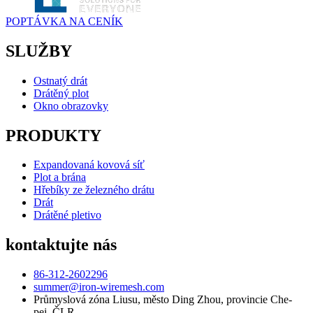
POPTÁVKA NA CENÍK
SLUŽBY
Ostnatý drát
Drátěný plot
Okno obrazovky
PRODUKTY
Expandovaná kovová síť
Plot a brána
Hřebíky ze železného drátu
Drát
Drátěné pletivo
kontaktujte nás
86-312-2602296
summer@iron-wiremesh.com
Průmyslová zóna Liusu, město Ding Zhou, provincie Che-
pej, ČLR.