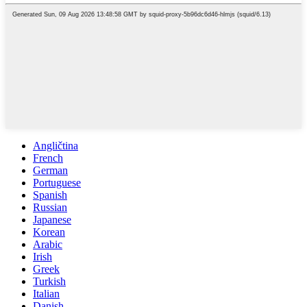
Angličtina
French
German
Portuguese
Spanish
Russian
Japanese
Korean
Arabic
Irish
Greek
Turkish
Italian
Danish