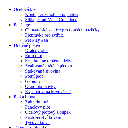
Ocelová klec
Kontejner z drátěného pletiva
Stillage and Metal Container
Pet Cage
Chovatelská stanice pro domácí mazlíčky
Přepravka pro zvířata
Pet Play Pen
Drátěné pletivo
Drátěný plot
Euro plot
Šestihranné drátěné pletivo
Svařované drátěné pletivo
Štukovaná síťovina
Polní plot
Gabiony
Okno obrazovky
Expandovaná kovová síť
Plot a brána
Zahradní brána
Panelový plot
Ocelový plotový sloupek
Příslušenství kování
Tyčová kotva
Trávník a zahrada