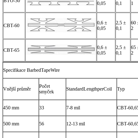
BTO-30
0,05
0,1
1
0,6 ±
2,5 ±
60 
CBT-60
0,05
0,1
2
0,6 ±
2,5 ±
65 
CBT-65
0,05
0,1
2
Specifikace BarbedTapeWire
Počet
Vnější průměr
StandardLengthperCoil
Typ
smyček
450 mm
33
7-8 mil
CBT-60,6
500 mm
56
12-13 mil
CBT-60,6