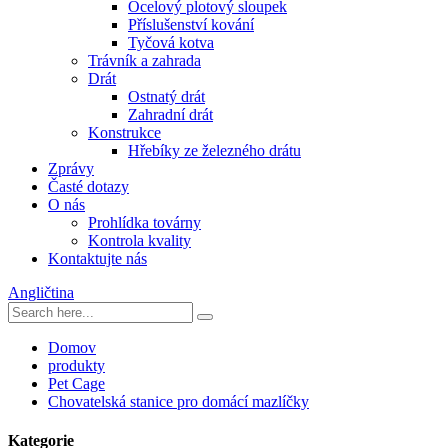
Ocelový plotový sloupek
Příslušenství kování
Tyčová kotva
Trávník a zahrada
Drát
Ostnatý drát
Zahradní drát
Konstrukce
Hřebíky ze železného drátu
Zprávy
Časté dotazy
O nás
Prohlídka továrny
Kontrola kvality
Kontaktujte nás
Angličtina
Domov
produkty
Pet Cage
Chovatelská stanice pro domácí mazlíčky
Kategorie