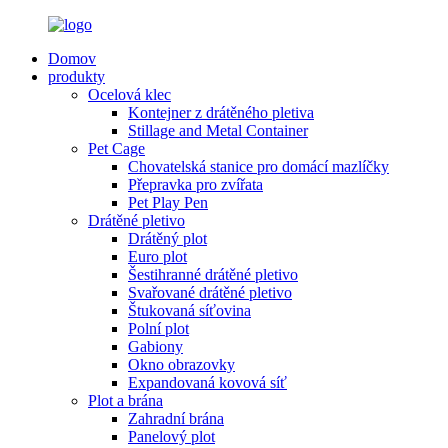
Domov
produkty
Ocelová klec
Kontejner z drátěného pletiva
Stillage and Metal Container
Pet Cage
Chovatelská stanice pro domácí mazlíčky
Přepravka pro zvířata
Pet Play Pen
Drátěné pletivo
Drátěný plot
Euro plot
Šestihranné drátěné pletivo
Svařované drátěné pletivo
Štukovaná síťovina
Polní plot
Gabiony
Okno obrazovky
Expandovaná kovová síť
Plot a brána
Zahradní brána
Panelový plot