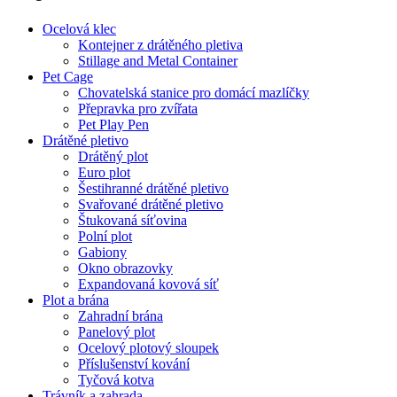
Ocelová klec
Kontejner z drátěného pletiva
Stillage and Metal Container
Pet Cage
Chovatelská stanice pro domácí mazlíčky
Přepravka pro zvířata
Pet Play Pen
Drátěné pletivo
Drátěný plot
Euro plot
Šestihranné drátěné pletivo
Svařované drátěné pletivo
Štukovaná síťovina
Polní plot
Gabiony
Okno obrazovky
Expandovaná kovová síť
Plot a brána
Zahradní brána
Panelový plot
Ocelový plotový sloupek
Příslušenství kování
Tyčová kotva
Trávník a zahrada