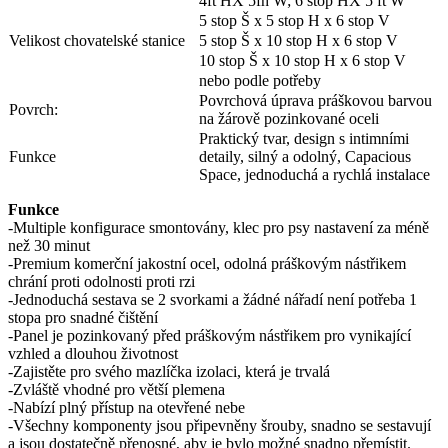
4ft HX 5fh W; 6 stop HX 5 ft W
5 stop Š x 5 stop H x 6 stop V
Velikost chovatelské stanice
5 stop Š x 10 stop H x 6 stop V
10 stop Š x 10 stop H x 6 stop V
nebo podle potřeby
Povrchová úprava práškovou barvou
Povrch:
na žárově pozinkované oceli
Praktický tvar, design s intimními
Funkce
detaily, silný a odolný, Capacious
Space, jednoduchá a rychlá instalace
Funkce
-Multiple konfigurace smontovány, klec pro psy nastavení za méně
než 30 minut
-Premium komerční jakostní ocel, odolná práškovým nástřikem
chrání proti odolnosti proti rzi
-Jednoduchá sestava se 2 svorkami a žádné nářadí není potřeba 1
stopa pro snadné čištění
-Panel je pozinkovaný před práškovým nástřikem pro vynikající
vzhled a dlouhou životnost
-Zajistěte pro svého mazlíčka izolaci, která je trvalá
-Zvláště vhodné pro větší plemena
-Nabízí plný přístup na otevřené nebe
-Všechny komponenty jsou připevněny šrouby, snadno se sestavují
a jsou dostatečně přenosné, aby je bylo možné snadno přemístit.