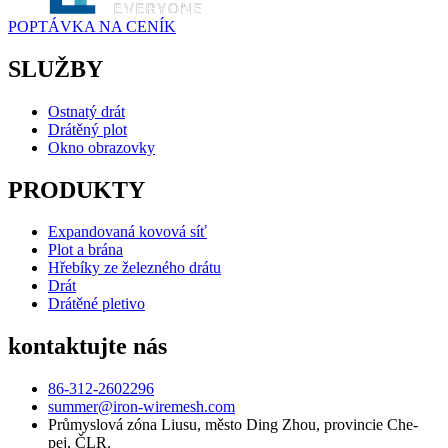
POPTÁVKA NA CENÍK
SLUŽBY
Ostnatý drát
Drátěný plot
Okno obrazovky
PRODUKTY
Expandovaná kovová síť
Plot a brána
Hřebíky ze železného drátu
Drát
Drátěné pletivo
kontaktujte nás
86-312-2602296
summer@iron-wiremesh.com
Průmyslová zóna Liusu, město Ding Zhou, provincie Che-
pej, ČLR.