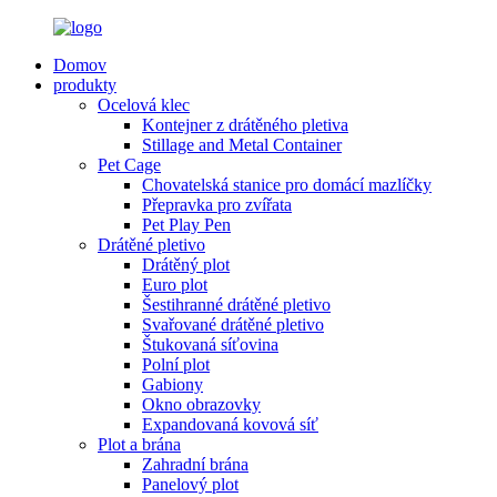
Domov
produkty
Ocelová klec
Kontejner z drátěného pletiva
Stillage and Metal Container
Pet Cage
Chovatelská stanice pro domácí mazlíčky
Přepravka pro zvířata
Pet Play Pen
Drátěné pletivo
Drátěný plot
Euro plot
Šestihranné drátěné pletivo
Svařované drátěné pletivo
Štukovaná síťovina
Polní plot
Gabiony
Okno obrazovky
Expandovaná kovová síť
Plot a brána
Zahradní brána
Panelový plot