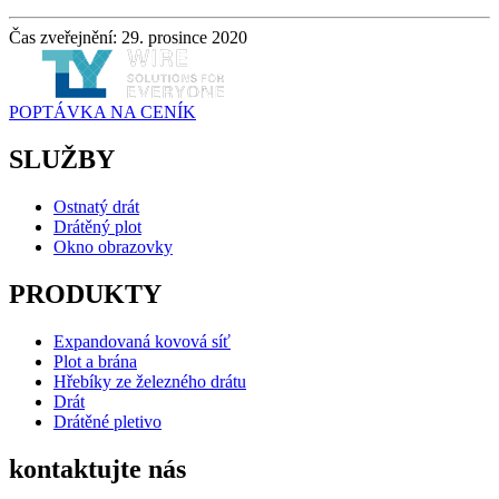
Čas zveřejnění: 29. prosince 2020
POPTÁVKA NA CENÍK
SLUŽBY
Ostnatý drát
Drátěný plot
Okno obrazovky
PRODUKTY
Expandovaná kovová síť
Plot a brána
Hřebíky ze železného drátu
Drát
Drátěné pletivo
kontaktujte nás