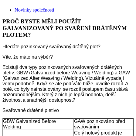
Novinky společnosti
PROČ BYSTE MĚLI POUŽÍT
GALVANIZOVANÝ PO SVAŘENÍ DRÁTĚNÝM
PLOTEM?
Hledáte pozinkovaný svařovaný drátěný plot?
Víte, že máte na výběr?
Existují dva typy pozinkovaných svařovaných drátěných
pletiv: GBW (Galvanized before Weaving / Welding) a GAW
(Galvanized After Weaving / Welding). Vizuálně vypadají
velmi podobně. Když se ale podíváte blíže, uvidíte rozdíl. A
poté, co byly nainstalovány, se rozdíl postupem času stává
pozoruhodnějším. Který z nich je lepší hodnota, delší
životnost a snadnější dostupnost?
Svařované drátěné pletivo
GBW Galvanized Before
GAW pozinkováno před
Welding
svařováním
Celý hotový produkt je