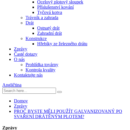
Ocelový plotový sloupek
Příslušenství kování
Tyčová kotva
Trávník a zahrada
Drát
Ostnatý drát
Zahradní drát
Konstrukce
Hřebíky ze železného drátu
Zprávy
Časté dotazy
O nás
Prohlídka továrny
Kontrola kvality
Kontaktujte nás
Angličtina
Domov
Zprávy
PROČ BYSTE MĚLI POUŽÍT GALVANIZOVANÝ PO
SVAŘENÍ DRÁTĚNÝM PLOTEM?
Zprávy