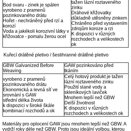
tažen lázní roztaveného
Bod svaru - zinek je spálen
zinku
vyrobeno z pramenů
Dráhové křižovatky
pozinkovaného drátu
důkladně utěsněny zinkem
Hořet - nechráněný před rzí a
Chráněno před vystavením
korozí
zdrojům koroze a rzi
Voda a jakékoli korozivní látky v
K dispozici v různých
křižovatce - pomalu žerou ocel
rozchodech a velikostech
ok
Kuřecí drátěné pletivo / šestihranné drátěné pletivo
GBW Galvanized Before
GAW pozinkováno před
Weaving
tkáním
Celý hotový produkt je tažen
vyrobeno z pramenů
lázní roztaveného zinku
pozinkovaného drátu
Použití slané vody a
Ekonomická a levná síť ve
skleníkových laviček
srovnání s GAW
Mnohem lepší než GBW
střední délka života
Delší životnost
k dispozici v široké škále
K dispozici v různých
kombinací rozchodů a ok
rozchodech a velikostech ok
Materiály pro oplocení GAW jsou mnohem lepší než GBW. A
vydrží roky déle než GBW. Proto jsou ideální volbou, kterou