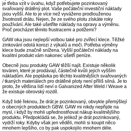
je třeba vzít v úvahu, když potřebujete pozinkovaný
svařovaný drátěný plot. Vaše počáteční investiční náklady
jsou vyšší. Ale to je více než vyváženo prodlouženou
životností drátu. Nejen, že ze svého plotu získáte roky
používání. Ale také ušetříte náklady na opravy a výměnu.
Proč procházet těmito frustracemi a potížemi?
GAW oka jsou nejlepší volbou také pro zvířecí klece. Těžké
zinkování odolá korozi z výkalů a moči. Potřeba výměny
klece bude značně snížena. Vyšší počáteční náklady na
kvalitní produkt vám nakonec ušetří peníze.
Obecně jsou produkty GAW těžší najít. Existuje několik
továren, které je prodávají, částečně kvůli jejich vyšším
nákladům. Ale poptávka po těchto kvalitnějších svařovaných
/ tkaných materiálech pro drátěné ploty není příliš silná. Je to
proto, že většina lidí neví o Galvanized After Weld / Weave a
že existuje obrovský rozdíl.
Když lidé řeknou, že drát je pozinkovaný, obvykle přemýšlejí
o obecných produktech GBW. GAW mi nikdy nepřijde na
mysl, i když by mohli upřednostňovat nákup kvalitnějšího
produktu. Předpokládá se, že jelikož je drát pozinkovaný,
vydrží roky. Kdyby však jen věděli, mohli si koupit něco
mnohem lepšího, co by pak uspokojilo mnohem déle.