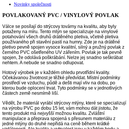
Novinky společnosti
POVLAKOVANÝ PVC / VINYLOVÝ POVLAK
Válce se posílají do strýcovy továrny na kvalitu, aby byly
potaženy na míru. Tento mlýn se specializuje na vinylové
potahování všech druhů drátěného pletiva, včetně pletiva
používaného při stavění pastí na humry. Zde je na drátěné
pletivo pevně spojen vysoce kvalitní, silný a pružný povlak z
černého PVC ošetřeného UV zářením. Povlak je tak pevně
spojen, že odolává poškrábání. Nelze jej snadno seškrábat
nehtem. A nebude se snadno odlupovat.
Hotový výrobek je v každém ohledu prvotřídní kvality.
Očekávanou životnost je těžké předvídat. Místní podmínky
prostředí ve vzduchu, půdě a dešti mají vliv na dobu, po
kterou bude oplocení trvat. Tyto podmínky se v jednotlivých
částech země nesmírně liší.
Vědět, že materiál vyrábí strýcovy mlýny, které se specializují
na výrobu PVC po dobu 15 let, vám mohou dát jistotu, že
tento produkt má nejvyšší možnou kvalitu. Zvláštní
manipulace a přeprava spojená s přesunem materiálu z
jedné mlýny do druhé nepřidá na ceně během krátké
vzdálenosti. Ale kvalita a vytrvalost jsou v každém hodu a