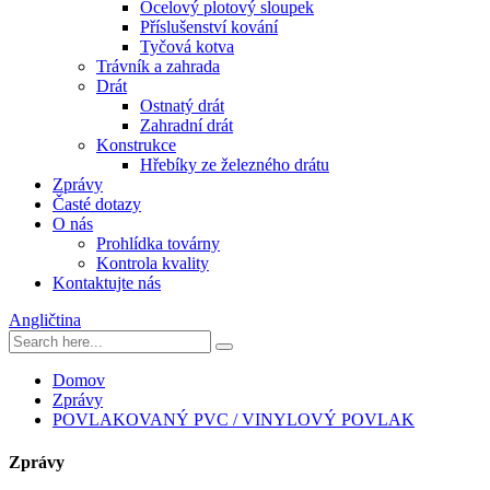
Ocelový plotový sloupek
Příslušenství kování
Tyčová kotva
Trávník a zahrada
Drát
Ostnatý drát
Zahradní drát
Konstrukce
Hřebíky ze železného drátu
Zprávy
Časté dotazy
O nás
Prohlídka továrny
Kontrola kvality
Kontaktujte nás
Angličtina
Domov
Zprávy
POVLAKOVANÝ PVC / VINYLOVÝ POVLAK
Zprávy