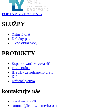
POPTÁVKA NA CENÍK
SLUŽBY
Ostnatý drát
Drátěný plot
Okno obrazovky
PRODUKTY
Expandovaná kovová síť
Plot a brána
Hřebíky ze železného drátu
Drát
Drátěné pletivo
kontaktujte nás
86-312-2602296
summer@iron-wiremesh.com