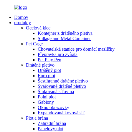
Domov
produkty
Ocelová klec
Kontejner z drátěného pletiva
Stillage and Metal Container
Pet Cage
Chovatelská stanice pro domácí mazlíčky
Přepravka pro zvířata
Pet Play Pen
Drátěné pletivo
Drátěný plot
Euro plot
Šestihranné drátěné pletivo
Svařované drátěné pletivo
Štukovaná síťovina
Polní plot
Gabiony
Okno obrazovky
Expandovaná kovová síť
Plot a brána
Zahradní brána
Panelový plot