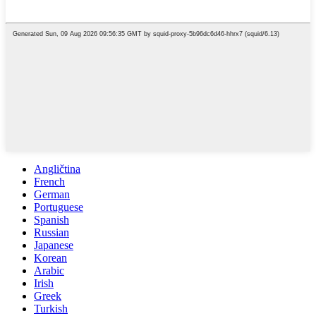
Angličtina
French
German
Portuguese
Spanish
Russian
Japanese
Korean
Arabic
Irish
Greek
Turkish