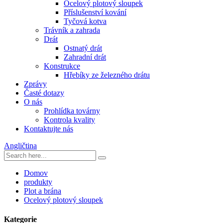
Ocelový plotový sloupek
Příslušenství kování
Tyčová kotva
Trávník a zahrada
Drát
Ostnatý drát
Zahradní drát
Konstrukce
Hřebíky ze železného drátu
Zprávy
Časté dotazy
O nás
Prohlídka továrny
Kontrola kvality
Kontaktujte nás
Angličtina
Domov
produkty
Plot a brána
Ocelový plotový sloupek
Kategorie