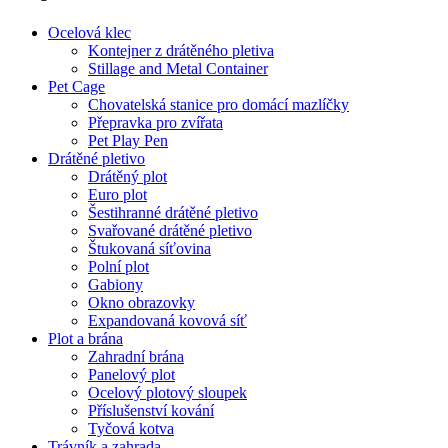
Ocelová klec
Kontejner z drátěného pletiva
Stillage and Metal Container
Pet Cage
Chovatelská stanice pro domácí mazlíčky
Přepravka pro zvířata
Pet Play Pen
Drátěné pletivo
Drátěný plot
Euro plot
Šestihranné drátěné pletivo
Svařované drátěné pletivo
Štukovaná síťovina
Polní plot
Gabiony
Okno obrazovky
Expandovaná kovová síť
Plot a brána
Zahradní brána
Panelový plot
Ocelový plotový sloupek
Příslušenství kování
Tyčová kotva
Trávník a zahrada