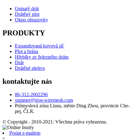
Ostnatý drát
Drátěný plot
Okno obrazovky
PRODUKTY
Expandovaná kovová síť
Plot a brána
Hřebíky ze železného drátu
Drát
Drátěné pletivo
kontaktujte nás
86-312-2602296
summer@iron-wiremesh.com
Průmyslová zóna Liusu, město Ding Zhou, provincie Che-
pej, ČLR.
© Copyright - 2010-2021: Všechna práva vyhrazena.
Poslat e-mailem
x