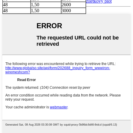
žiletkový plot
48
1,50
2600
48
1,50
3000