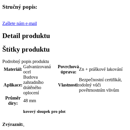
Stručný popis:
Zašlete nám e-mail
Detail produktu
Štítky produktu
Podrobný popis produktu
Galvanizovaná
Povrchová
Materiál:
Zn + práškové lakování
ocel
úprava:
Budova
Bezpečnostní certifikát,
zahradního
Aplikace:
Vlastnosti:
odolný vůči
drátěného
povětrnostním vlivům
oplocení
Průměr
48 mm
díry:
kovový sloupek pro plot
Zvýraznit:
,