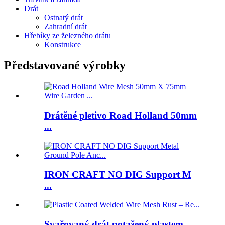
Drát
Ostnatý drát
Zahradní drát
Hřebíky ze železného drátu
Konstrukce
Představované výrobky
Drátěné pletivo Road Holland 50mm
...
IRON CRAFT NO DIG Support M
...
Svařovaný drát potažený plastem ...