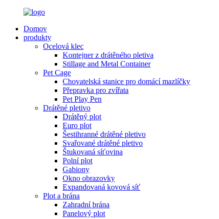
Domov
produkty
Ocelová klec
Kontejner z drátěného pletiva
Stillage and Metal Container
Pet Cage
Chovatelská stanice pro domácí mazlíčky
Přepravka pro zvířata
Pet Play Pen
Drátěné pletivo
Drátěný plot
Euro plot
Šestihranné drátěné pletivo
Svařované drátěné pletivo
Štukovaná síťovina
Polní plot
Gabiony
Okno obrazovky
Expandovaná kovová síť
Plot a brána
Zahradní brána
Panelový plot