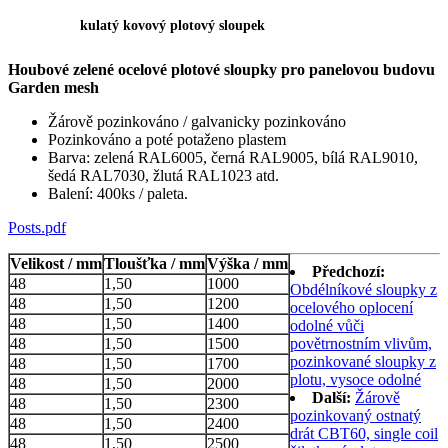
kulatý kovový plotový sloupek
Houbové zelené ocelové plotové sloupky pro panelovou budovu
Garden mesh
Žárově pozinkováno / galvanicky pozinkováno
Pozinkováno a poté potaženo plastem
Barva: zelená RAL6005, černá RAL9005, bílá RAL9010,
šedá RAL7030, žlutá RAL1023 atd.
Balení: 400ks / paleta.
Posts.pdf
Velikost / mm
Tloušťka / mm
Výška / mm
Předchozí:
48
1,50
1000
Obdélníkové sloupky z
48
1,50
1200
ocelového oplocení
48
1,50
1400
odolné vůči
48
1,50
1500
povětrnostním vlivům,
pozinkované sloupky z
48
1,50
1700
plotu, vysoce odolné
48
1,50
2000
Další:
Žárově
48
1,50
2300
pozinkovaný ostnatý
48
1,50
2400
drát CBT60, single coil
48
1,50
2500