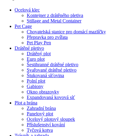
Ocelová klec
Kontejner z drátěného pletiva
Stillage and Metal Container
Pet Cage
Chovatelská stanice pro domácí mazlíčky
Přepravka pro zvířata
Pet Play Pen
Drátěné pletivo
Drátěný plot
Euro plot
Šestihranné drátěné pletivo
Svařované drátěné pletivo
Štukovaná síťovina
Polní plot
Gabiony
Okno obrazovky
Expandovaná kovová síť
Plot a brána
Zahradní brána
Panelový plot
Ocelový plotový sloupek
Příslušenství kování
Tyčová kotva
Trávník a zahrada