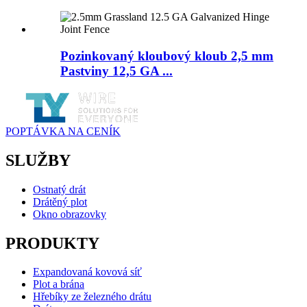
Pozinkovaný kloubový kloub 2,5 mm
Pastviny 12,5 GA ...
POPTÁVKA NA CENÍK
SLUŽBY
Ostnatý drát
Drátěný plot
Okno obrazovky
PRODUKTY
Expandovaná kovová síť
Plot a brána
Hřebíky ze železného drátu