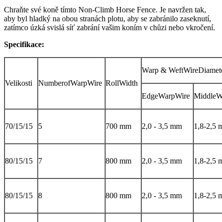
Chraňte své koně tímto Non-Climb Horse Fence. Je navržen tak,
aby byl hladký na obou stranách plotu, aby se zabránilo zaseknutí,
zatímco úzká svislá síť zabrání vašim koním v chůzi nebo vkročení.
Specifikace:
Warp & WeftWireDiamet
Velikosti
NumberofWarpWire
RollWidth
EdgeWarpWire
MiddleW
70/15/15
5
700 mm
2,0 - 3,5 mm
1,8-2,5
80/15/15
7
800 mm
2,0 - 3,5 mm
1,8-2,5
80/15/15
8
800 mm
2,0 - 3,5 mm
1,8-2,5