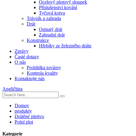
Ocelový plotový sloupek
Příslušenství kování
Tyčová kotva
Trávník a zahrada
Drát
Ostnatý drát
Zahradní drát
Konstrukce
Hřebíky ze železného drátu
Zprávy
Časté dotazy
O nás
Prohlídka továrny
Kontrola kvality
Kontaktujte nás
Angličtina
Domov
produkty
Drátěné pletivo
Polní plot
Kategorie