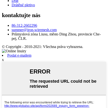
Drát
Drátěné pletivo
kontaktujte nás
86-312-2602296
summer@iron-wiremesh.com
Průmyslová zóna Liusu, město Ding Zhou, provincie Che-
pej, ČLR.
© Copyright - 2010-2021: Všechna práva vyhrazena.
Poslat e-mailem
x