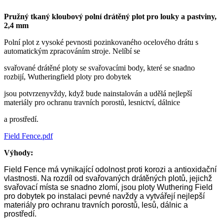
Pružný tkaný kloubový polní drátěný plot pro louky a pastviny,
2,4 mm
Polní plot z vysoké pevnosti pozinkovaného ocelového drátu s
automatickým zpracováním stroje. Nelíbí se
svařované drátěné ploty se svařovacími body, které se snadno
rozbijí, Wutheringfield ploty pro dobytek
jsou potvrzenyvždy, když bude nainstalován a udělá nejlepší
materiály pro ochranu travních porostů, lesnictví, dálnice
a prostředí.
Field Fence.pdf
Výhody:
Field Fence má vynikající odolnost proti korozi a antioxidační
vlastnosti. Na rozdíl od svařovaných drátěných plotů, jejichž
svařovací místa se snadno zlomí, jsou ploty Wuthering Field
pro dobytek po instalaci pevné navždy a vytvářejí nejlepší
materiály pro ochranu travních porostů, lesů, dálnic a
prostředí.