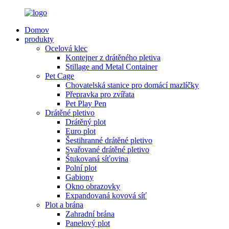
Domov
produkty
Ocelová klec
Kontejner z drátěného pletiva
Stillage and Metal Container
Pet Cage
Chovatelská stanice pro domácí mazlíčky
Přepravka pro zvířata
Pet Play Pen
Drátěné pletivo
Drátěný plot
Euro plot
Šestihranné drátěné pletivo
Svařované drátěné pletivo
Štukovaná síťovina
Polní plot
Gabiony
Okno obrazovky
Expandovaná kovová síť
Plot a brána
Zahradní brána
Panelový plot