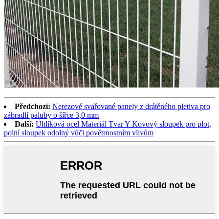
Předchozí:
Nerezové svařované panely z drátěného pletiva pro
zábradlí paluby o šířce 3,0 mm
Další:
Uhlíková ocel Materiál Tvar Y Kovový sloupek pro plot,
polní sloupek odolný vůči povětrnostním vlivům