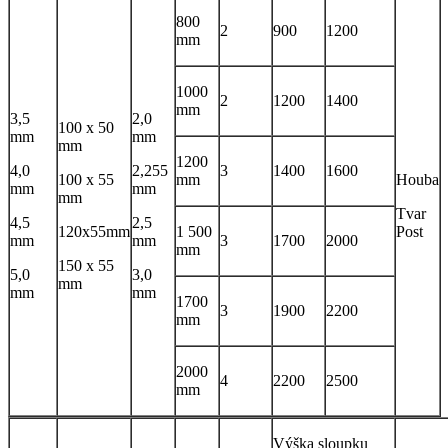
800
2
900
1200
mm
1000
2
1200
1400
mm
3,5
2,0
100 x 50
mm
mm
mm
1200
4,0
2,255
3
1400
1600
100 x 55
mm
Houba
mm
mm
mm
Tvar
4,5
2,5
120x55mm
1 500
Post
mm
mm
3
1700
2000
mm
150 x 55
5,0
3,0
mm
mm
mm
1700
3
1900
2200
mm
2000
4
2200
2500
mm
Výška sloupku