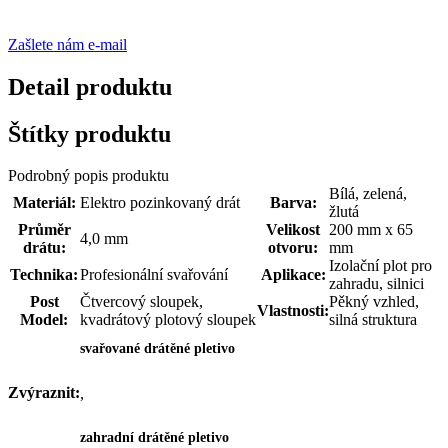
Zašlete nám e-mail
Detail produktu
Štítky produktu
Podrobný popis produktu
Bílá, zelená,
Materiál:
Elektro pozinkovaný drát
Barva:
žlutá
Průměr
Velikost
200 mm x 65
4,0 mm
drátu:
otvoru:
mm
Izolační plot pro
Technika:
Profesionální svařování
Aplikace:
zahradu, silnici
Post
Čtvercový sloupek,
Pěkný vzhled,
Vlastnosti:
Model:
kvadrátový plotový sloupek
silná struktura
svařované drátěné pletivo
Zvýraznit:
,
zahradní drátěné pletivo