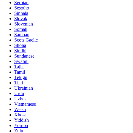
Serbian
Sesotho
Sinhala
Slovak
Slovenian
Somali
Samoan
Scots Gaelic
Shona
Sindhi
Sundanese
Swahili
Tajik
Tamil
Telugu
Thai
Ukrainian
Urdu
Uzbek
Vietnamese
Welsh
Xhosa
Yiddish
Yoruba
Zulu