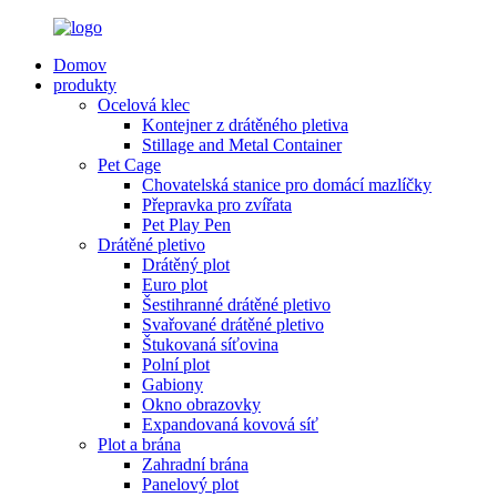
Domov
produkty
Ocelová klec
Kontejner z drátěného pletiva
Stillage and Metal Container
Pet Cage
Chovatelská stanice pro domácí mazlíčky
Přepravka pro zvířata
Pet Play Pen
Drátěné pletivo
Drátěný plot
Euro plot
Šestihranné drátěné pletivo
Svařované drátěné pletivo
Štukovaná síťovina
Polní plot
Gabiony
Okno obrazovky
Expandovaná kovová síť
Plot a brána
Zahradní brána
Panelový plot