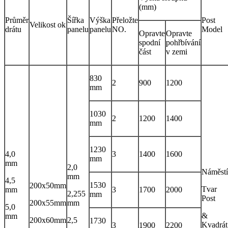
(mm)
Průměr
Šířka
Výška
Přeložte
Post
Velikost ok
drátu
panelu
panelu
NO.
Model
Opravte
Opravte
spodní
pohřbívání
část
v zemi
830
2
900
1200
mm
1030
2
1200
1400
mm
1230
4,0
3
1400
1600
mm
mm
2,0
Náměstí
mm
4,5
1530
200x50mm
Tvar
mm
3
1700
2000
2,255
mm
Post
200x55mm
mm
5,0
&
mm
200x60mm
2,5
1730
Kvadrát
3
1900
2200