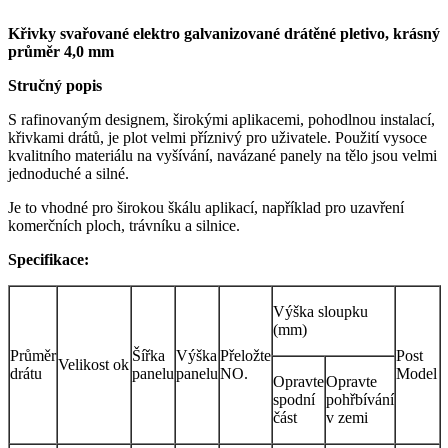
Křivky svařované elektro galvanizované drátěné pletivo, krásný
průměr 4,0 mm
Stručný popis
S rafinovaným designem, širokými aplikacemi, pohodlnou instalací,
křivkami drátů, je plot velmi příznivý pro uživatele. Použití vysoce
kvalitního materiálu na vyšívání, navázané panely na tělo jsou velmi
jednoduché a silné.
Je to vhodné pro širokou škálu aplikací, například pro uzavření
komerčních ploch, trávníku a silnice.
Specifikace:
Výška sloupku
(mm)
Průměr
Šířka
Výška
Přeložte
Post
Velikost ok
drátu
panelu
panelu
NO.
Model
Opravte
Opravte
spodní
pohřbívání
část
v zemi