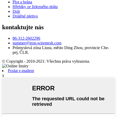
Plot a brána
Hřebíky ze železného drátu
Drát
Drátěné pletivo
kontaktujte nás
86-312-2602296
summer@iron-wiremesh.com
Průmyslová zóna Liusu, město Ding Zhou, provincie Che-
pej, ČLR.
© Copyright - 2010-2021: Všechna práva vyhrazena.
Poslat e-mailem
x