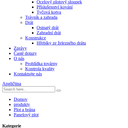
Ocelový plotový sloupek
Příslušenství kování
Tyčová kotva
Trávník a zahrada
Drát
Ostnatý drát
Zahradní drát
Konstrukce
Hřebíky ze železného drátu
Zprávy
Časté dotazy
O nás
Prohlídka továrny
Kontrola kvality
Kontaktujte nás
Angličtina
Domov
produkty
Plot a brána
Panelový plot
Kategorie