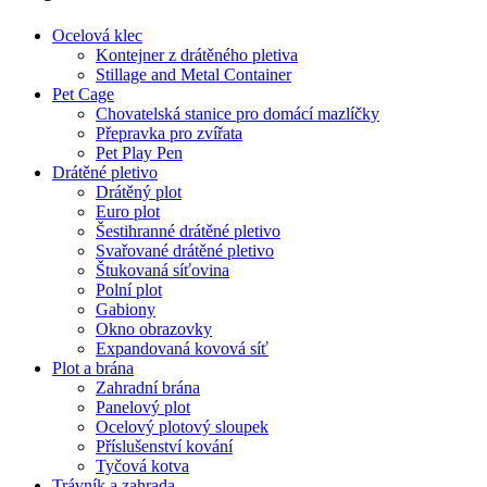
Ocelová klec
Kontejner z drátěného pletiva
Stillage and Metal Container
Pet Cage
Chovatelská stanice pro domácí mazlíčky
Přepravka pro zvířata
Pet Play Pen
Drátěné pletivo
Drátěný plot
Euro plot
Šestihranné drátěné pletivo
Svařované drátěné pletivo
Štukovaná síťovina
Polní plot
Gabiony
Okno obrazovky
Expandovaná kovová síť
Plot a brána
Zahradní brána
Panelový plot
Ocelový plotový sloupek
Příslušenství kování
Tyčová kotva
Trávník a zahrada