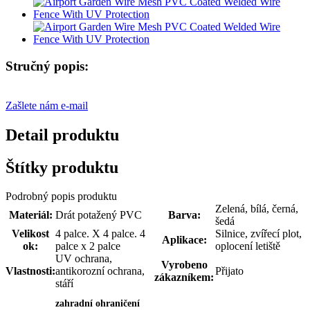
Stručný popis:
Zašlete nám e-mail
Detail produktu
Štítky produktu
Podrobný popis produktu
Zelená, bílá, černá,
Materiál:
Drát potažený PVC
Barva:
šedá
Velikost
4 palce. X 4 palce. 4
Silnice, zvířecí plot,
Aplikace:
ok:
palce x 2 palce
oplocení letiště
UV ochrana,
Vyrobeno
Vlastnosti:
antikorozní ochrana,
Přijato
zákazníkem:
stáří
zahradní ohraničení