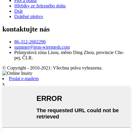
Plot a brána
Hřebíky ze železného drátu
Drát
Drátěné pletivo
kontaktujte nás
86-312-2602296
summer@iron-wiremesh.com
Průmyslová zóna Liusu, město Ding Zhou, provincie Che-
pej, ČLR.
© Copyright - 2010-2021: Všechna práva vyhrazena.
Poslat e-mailem
x