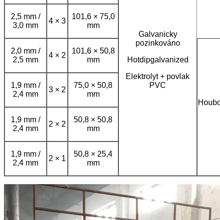
2,5 mm /
101,6 × 75,0
4 × 3
3,0 mm
mm
Galvanicky
pozinkováno
2,0 mm /
101,6 × 50,8
4 × 2
2,5 mm
mm
Hotdipgalvanized
Elektrolyt + povlak
1,9 mm /
75,0 × 50,8
PVC
3 × 2
2,4 mm
mm
Houbo
1,9 mm /
50,8 × 50,8
2 × 2
2,4 mm
mm
1,9 mm /
50,8 × 25,4
2 × 1
2,4 mm
mm