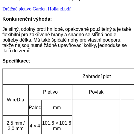
Drátěné pletivo Garden Holland.pdf
Konkurenční výhoda:
Je silný, odolný proti hnilobě, opakovaně použitelný a je také
flexibilní pro zakřivené hrany a snadno se stříhá podle
potřeby
délka. Má také špičaté nohy pro vlastní podporu,
takže nejsou nutné žádné upevňovací kolíky, jednoduše se
tlačí do země.
Specifikace:
Zahradní plot
Pletivo
Povlak
WireDia
Palec
mm
2,5 mm /
101,6 × 101,6
4 × 4
3,0 mm
mm