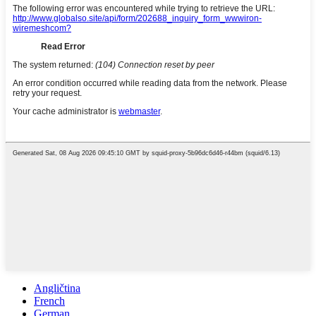
Angličtina
French
German