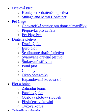
Ocelová klec
Kontejner z drátěného pletiva
Stillage and Metal Container
Pet Cage
Chovatelská stanice pro domácí mazlíčky
Přepravka pro zvířata
Pet Play Pen
Drátěné pletivo
Drátěný plot
Euro plot
Šestihranné drátěné pletivo
Svařované drátěné pletivo
Štukovaná síťovina
Polní plot
Gabiony
Okno obrazovky
Expandovaná kovová síť
Plot a brána
Zahradní brána
Panelový plot
Ocelový plotový sloupek
Příslušenství kování
Tyčová kotva
Trávník a zahrada