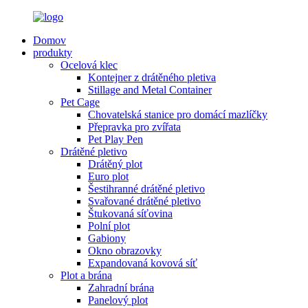
Domov
produkty
Ocelová klec
Kontejner z drátěného pletiva
Stillage and Metal Container
Pet Cage
Chovatelská stanice pro domácí mazlíčky
Přepravka pro zvířata
Pet Play Pen
Drátěné pletivo
Drátěný plot
Euro plot
Šestihranné drátěné pletivo
Svařované drátěné pletivo
Štukovaná síťovina
Polní plot
Gabiony
Okno obrazovky
Expandovaná kovová síť
Plot a brána
Zahradní brána
Panelový plot