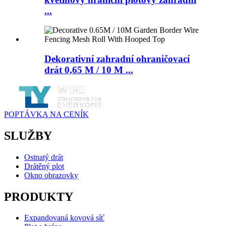
...
Dekorativní zahradní ohraničovací
drát 0,65 M / 10 M ...
POPTÁVKA NA CENÍK
SLUŽBY
Ostnatý drát
Drátěný plot
Okno obrazovky
PRODUKTY
Expandovaná kovová síť