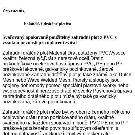
Zvýraznit:
,
holandské drátěné pletivo
Svařovaný opakovaně použitelný zahradní plot z PVC s
vysokou pevností pro oplocení zvířat
Zahradní drátěný plot Materiál:
Drát potažený PVC,
Vysoce
kvalitní železná tyč,
Drát z nerezové oceli,
Drát z
nízkouhlíkové oceli
Povrchová úprava:
PVC, PE nebo PP
práškově lakované, galvanicky pozinkované, žárově
pozinkované.
Zahradní drátěný plot je také známý jako Dutch
Mesh nebo Wave Welded Mesh. Panely a sloupky jsou
spojeny dohromady pomocí speciální plastové svorky nebo
vysokopevnostní nerezové drátěné svorky Povrchová úprava
zahradního drátěného plotu může být také galvanicky
pozinkovaná, žárově pozinkovaná.
Zahradní drátěný plot může být vyroben z černého měkkého
ocelového drátu nebo pozinkovaného drátu, kvalitně
svařeného na každém spojovacím bodě, PVC PE nebo PP
práškově potaženého povrchu sulfidovým ošetřením, s
dobrou přilnavostí, antikorozí, třpytivým leskem atd.