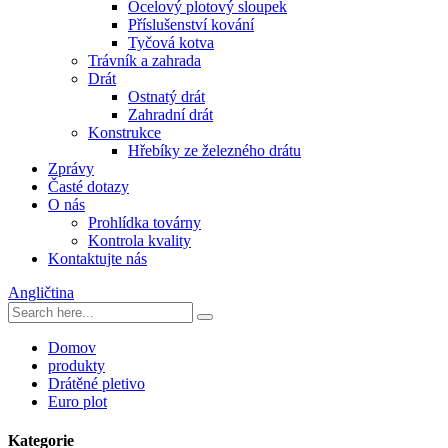
Ocelový plotový sloupek
Příslušenství kování
Tyčová kotva
Trávník a zahrada
Drát
Ostnatý drát
Zahradní drát
Konstrukce
Hřebíky ze železného drátu
Zprávy
Časté dotazy
O nás
Prohlídka továrny
Kontrola kvality
Kontaktujte nás
Angličtina
Domov
produkty
Drátěné pletivo
Euro plot
Kategorie