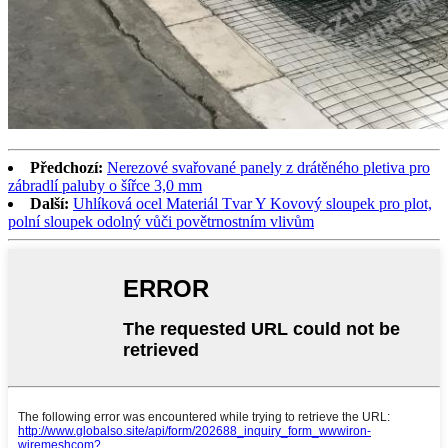
Předchozí:
Nerezové svařované panely z drátěného pletiva pro
zábradlí paluby o šířce 3,0 mm
Další:
Uhlíková ocel Materiál Tvar Y Kovový sloupek pro plot,
polní sloupek odolný vůči povětrnostním vlivům